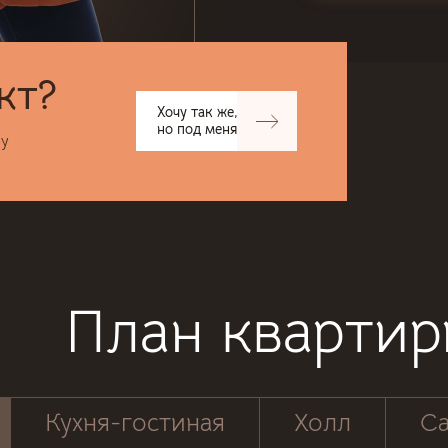
кт?
Хочу так же,
но под меня
ру
План кварти
Кухня-гостиная
Холл
Са