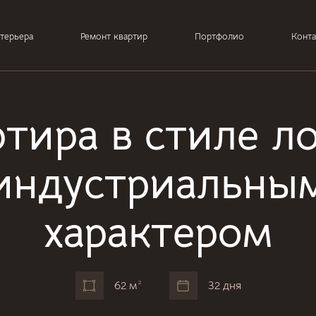
терьера
Ремонт квартир
Портфолио
Конт
тира в стиле л
индустриальны
характером
62 м
2
32 дня