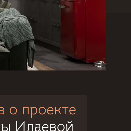
в о проекте
ны Илаевой