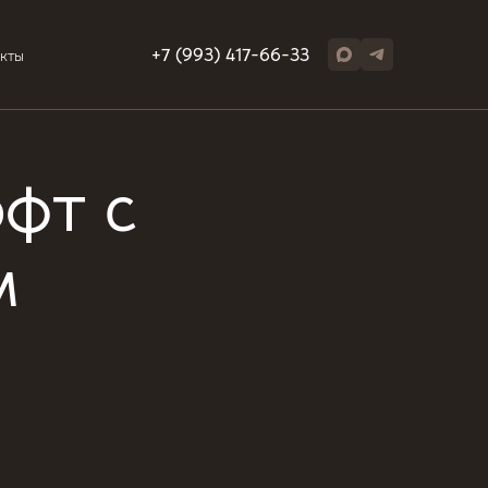
+7 (993) 417-66-33
акты
офт с
м