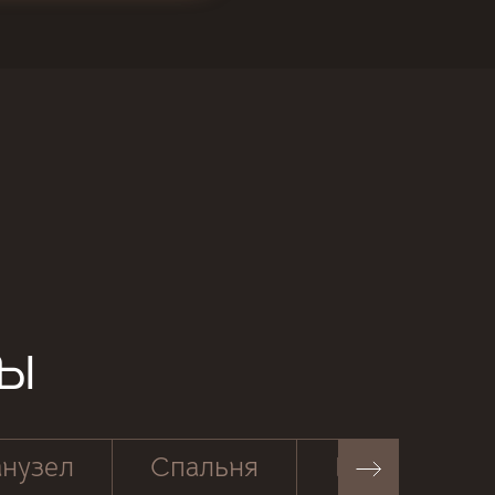
ры
нузел
Спальня
Балкон